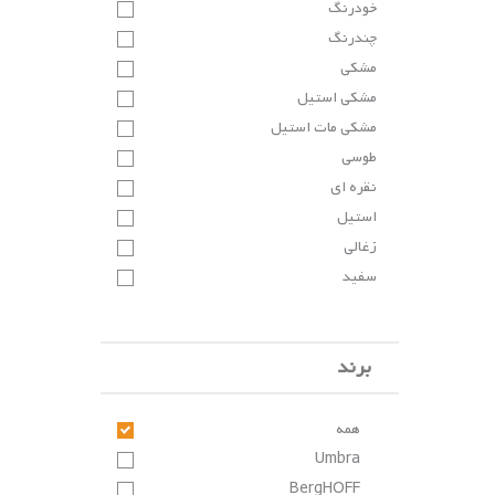
خودرنگ
چندرنگ
مشکی
مشکی استیل
مشکی مات استیل
طوسی
نقره ای
استیل
زغالی
سفید
سفید خاکستری
سفید سبز
برند
سفید نارنجی
بژ
سبز
همه
سبز روشن مات
Umbra
سبز قرمز
BergHOFF