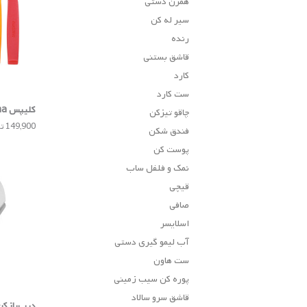
همزن دستی
سیر له کن
رنده
قاشق بستنی
کارد
ست کارد
کلیپس Tescoma
چاقو تیزکن
149,900 تومان
فندق شکن
پوست کن
نمک و فلفل ساب
قیچی
صافی
اسلایسر
آب لیمو گیری دستی
ست هاون
پوره کن سیب زمینی
قاشق سرو سالاد
درب‌باز‌کن ۴ منظوره CTICO