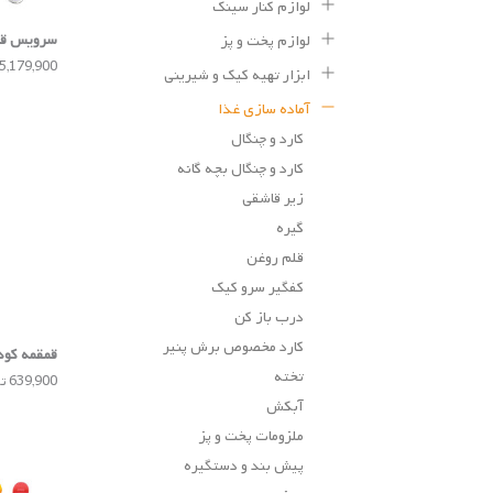
لوازم کنار سینک
سرویس قا
لوازم پخت و پز
تسکوما
5,179,900 تومان
ابزار تهیه کیک و شیرینی
آماده سازی غذا
کارد و چنگال
کارد و چنگال بچه گانه
زیر قاشقی
گیره
قلم روغن
کفگیر سرو کیک
درب باز کن
کارد مخصوص برش پنیر
قمقمه کود
تخته
639,900 تومان
آبکش
ملزومات پخت و پز
پیش بند و دستگیره