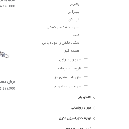
بخارپز
4,320,000 تومان
پیتزا بر
خرد کن
سبزی خشک‌کن دستی
قیف
نمک ، فلفل و ادویه پاش
هسته گیر
سرو و پذیرایی
ظروف آشپزخانه
ملزومات فضای باز
برش دهنده پنی
سرویس غذاخوری
1,299,900 تومان
فضای باز
نور و روشنایی
لوازم دکوراسیون منزل