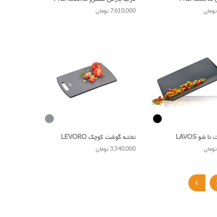
7,610,000 تومان
 شو LAVOS
تخته گوشت کوچک LEVORO
3,340,000 تومان
‹