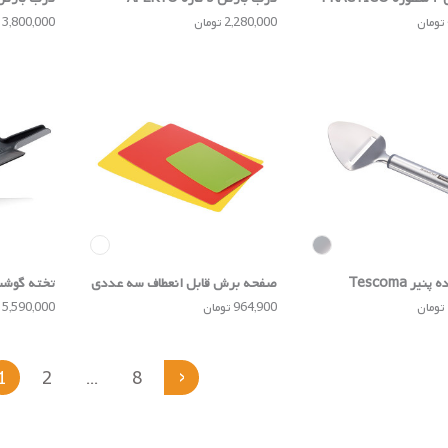
2,280,000 تومان
3,800,000 تومان
ر Tescoma
صفحه برش قابل انعطاف سه عددی
تخته گوشت تا
Tescoma
964,900 تومان
5,590,000 تومان
›
1
2
...
8