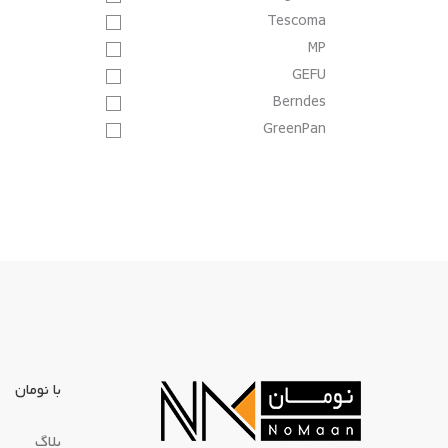
قرمز
Tescoma
قهوه ای
MP
کرم
GEFU
صورتی
Berndes
خاکستری
GreenPan
آبی
نا مشخص
سفید مشکی
با نومان
بلاگ