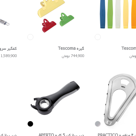
گیره Tescoma
کفگیر سرو کیک 
744,900 تومان
1,589,900 تومان
PRA
درب بازکن 5 کاره APERTO
درب بازکن IMELINE