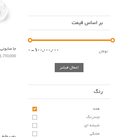
بر اساس قیمت
جا صابونی Umbra
تومان
1,730,000 تومان
اعمال فیلتر
رنگ
همه
چندرنگ
شیشه ای
مشکی
پمپ مایع دس