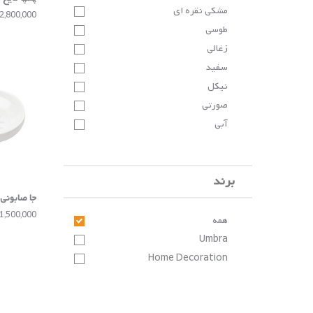
مشکی نقره ای
2,800,000 تومان
طوسی
زغالی
سفید
نیکل
صورتی
آبی
سرمه‌ای
برند
جا صابونی Umbra
1,500,000 تومان
همه
Umbra
Home Decoration