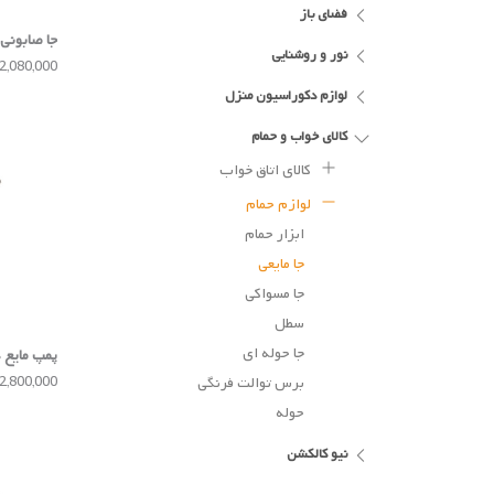
فضای باز
جا صابونی Umbra
نور و روشنایی
2,080,000 تومان
لوازم دکوراسیون منزل
کالای خواب و حمام
کالای اتاق خواب
لوازم حمام
ابزار حمام
جا مایعی
جا مسواکی
سطل
جا حوله ای
پمپ مایع دس
2,800,000 تومان
برس توالت فرنگی
حوله
نیو کالکشن