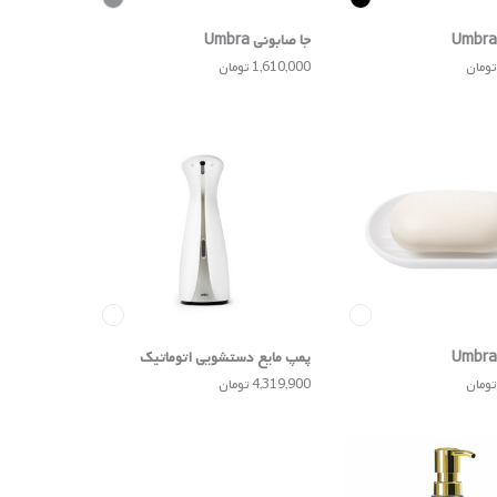
جا صابونی Umbra
1,610,000 تومان
پمپ مایع دستشویی اتوماتیک
Umbra
4,319,900 تومان