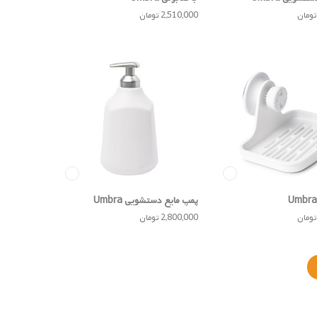
2,510,000 تومان
پمپ مایع دستشویی Umbra
2,800,000 تومان