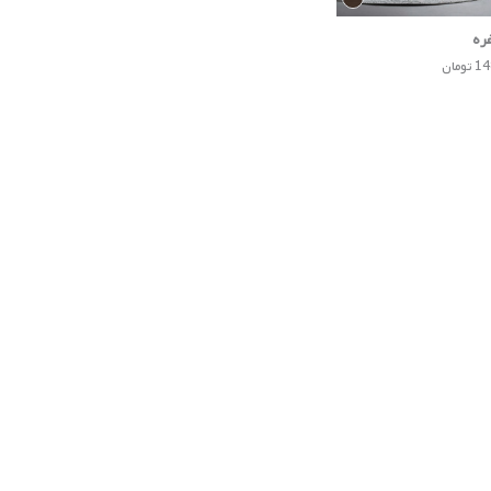
ره
مان