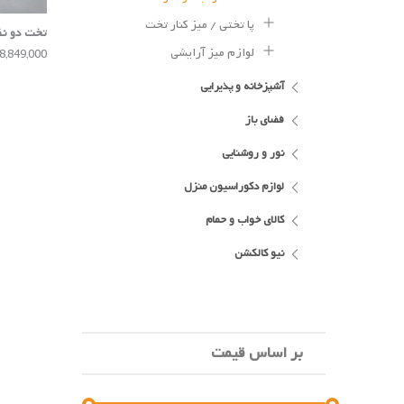
پا تختی / میز کنار تخت
تخت دو نف
لوازم میز آرایشی
148,849,000 تو
آشپزخانه و پذیرایی
فضای باز
نور و روشنایی
لوازم دکوراسیون منزل
کالای خواب و حمام
نیو کالکشن
بر اساس قیمت